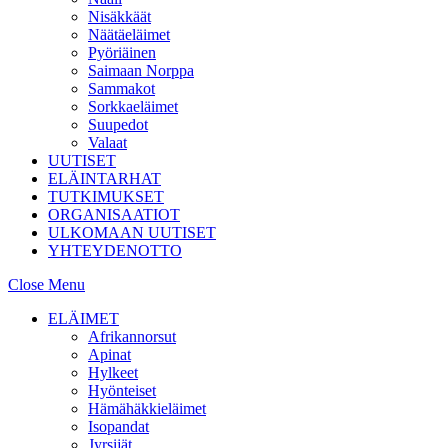
Nisäkkäät
Näätäeläimet
Pyöriäinen
Saimaan Norppa
Sammakot
Sorkkaeläimet
Suupedot
Valaat
UUTISET
ELÄINTARHAT
TUTKIMUKSET
ORGANISAATIOT
ULKOMAAN UUTISET
YHTEYDENOTTO
Close Menu
ELÄIMET
Afrikannorsut
Apinat
Hylkeet
Hyönteiset
Hämähäkkieläimet
Isopandat
Jyrsijät