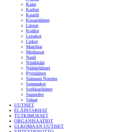
Kalat
Karhut
Kauriit
Kissaeläimet
Linnut
Kotilot
Lepakot
Liskot
Matelijat
Meduusat
Naali
Nisäkkäät
Näätäeläimet
Pyöriäinen
Saimaan Norppa
Sammakot
Sorkkaeläimet
Suupedot
Valaat
UUTISET
ELÄINTARHAT
TUTKIMUKSET
ORGANISAATIOT
ULKOMAAN UUTISET
YHTEYDENOTTO