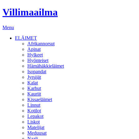
Skip
Villimaailma
to
content
Menu
ELÄIMET
Afrikannorsut
Apinat
Hylkeet
Hyönteiset
Hämähäkkieläimet
Isopandat
Jyrsijät
Kalat
Karhut
Kauriit
Kissaeläimet
Linnut
Kotilot
Lepakot
Liskot
Matelijat
Meduusat
Naali