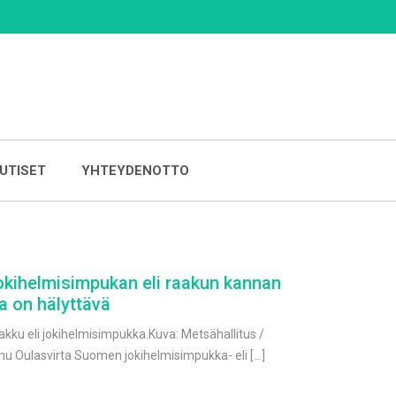
UTISET
YHTEYDENOTTO
okihelmisimpukan eli raakun kannan
la on hälyttävä
akku eli jokihelmisimpukka.Kuva: Metsähallitus /
nu Oulasvirta Suomen jokihelmisimpukka- eli […]