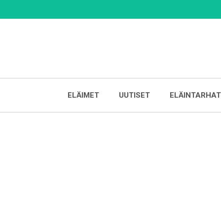
Skip
to
content
ELÄIMET
UUTISET
ELÄINTARHAT