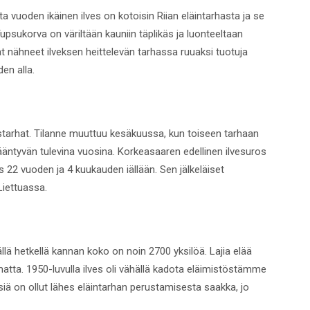
 vuoden ikäinen ilves on kotoisin Riian eläintarhasta ja se
upsukorva on väriltään kauniin täplikäs ja luonteeltaan
vat nähneet ilveksen heittelevän tarhassa ruuaksi tuotuja
en alla.
starhat. Tilanne muuttuu kesäkuussa, kun toiseen tarhaan
ääntyvän tulevina vuosina. Korkeasaaren edellinen ilvesuros
s 22 vuoden ja 4 kuukauden iällään. Sen jälkeläiset
Liettuassa.
lä hetkellä kannan koko on noin 2700 yksilöä. Lajia elää
ta. 1950-luvulla ilves oli vähällä kadota eläimistöstämme
siä on ollut lähes eläintarhan perustamisesta saakka, jo