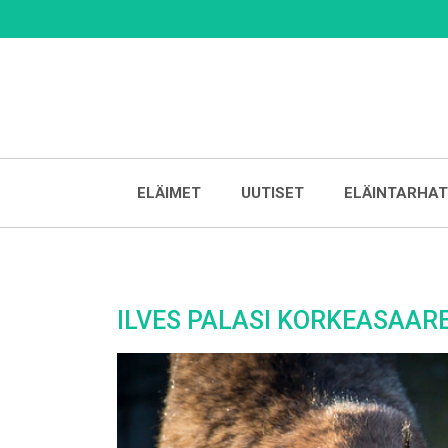
Skip
to
content
ELÄIMET
UUTISET
ELÄINTARHAT
ILVES PALASI KORKEASAAR