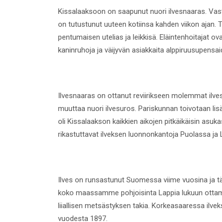
Kissalaaksoon on saapunut nuori ilvesnaaras. Vasta
on tutustunut uuteen kotiinsa kahden viikon ajan. T
pentumaisen utelias ja leikkisä. Eläintenhoitajat o
kaninruhoja ja väijyvän asiakkaita alppiruusupensaid
Ilvesnaaras on ottanut reviirikseen molemmat ilve
muuttaa nuori ilvesuros. Pariskunnan toivotaan lis
oli Kissalaakson kaikkien aikojen pitkäikäisin asuka
rikastuttavat ilveksen luonnonkantoja Puolassa ja 
Ilves on runsastunut Suomessa viime vuosina ja täl
koko maassamme pohjoisinta Lappia lukuun ottamat
liiallisen metsästyksen takia. Korkeasaaressa ilvek
vuodesta 1897.