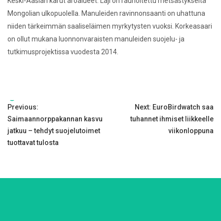
Keski-Aasian karut aroalueet. Laji on rauhoitettu metsästykseltä
Mongolian ulkopuolella. Manuleiden ravinnonsaanti on uhattuna
niiden tärkeimmän saaliseläimen myrkytysten vuoksi. Korkeasaari
on ollut mukana luonnonvaraisten manuleiden suojelu- ja
tutkimusprojektissa vuodesta 2014.
Tags:
Post
Previous:
Next:
EuroBirdwatch saa
Saimaannorppakannan kasvu
tuhannet ihmiset liikkeelle
navigation
jatkuu – tehdyt suojelutoimet
viikonloppuna
tuottavat tulosta