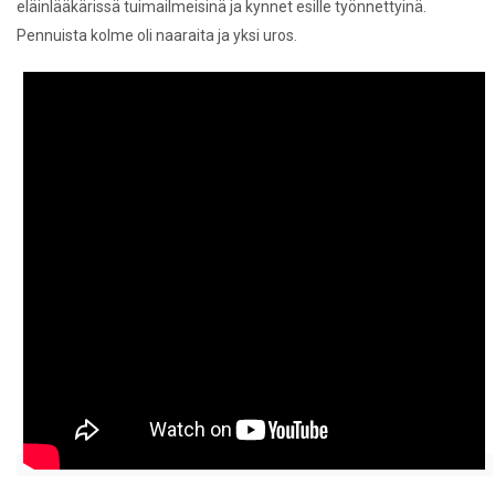
eläinlääkärissä tuimailmeisinä ja kynnet esille työnnettyinä.
Pennuista kolme oli naaraita ja yksi uros.