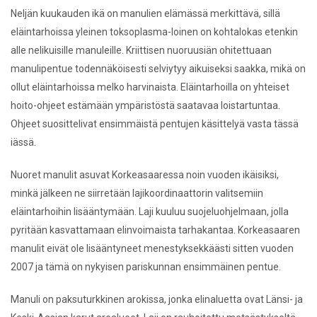
Neljän kuukauden ikä on manulien elämässä merkittävä, sillä
eläintarhoissa yleinen toksoplasma-loinen on kohtalokas etenkin
alle nelikuisille manuleille. Kriittisen nuoruusiän ohitettuaan
manulipentue todennäköisesti selviytyy aikuiseksi saakka, mikä on
ollut eläintarhoissa melko harvinaista. Eläintarhoilla on yhteiset
hoito-ohjeet estämään ympäristöstä saatavaa loistartuntaa.
Ohjeet suosittelivat ensimmäistä pentujen käsittelyä vasta tässä
iässä.
Nuoret manulit asuvat Korkeasaaressa noin vuoden ikäisiksi,
minkä jälkeen ne siirretään lajikoordinaattorin valitsemiin
eläintarhoihin lisääntymään. Laji kuuluu suojeluohjelmaan, jolla
pyritään kasvattamaan elinvoimaista tarhakantaa. Korkeasaaren
manulit eivät ole lisääntyneet menestyksekkäästi sitten vuoden
2007 ja tämä on nykyisen pariskunnan ensimmäinen pentue.
Manuli on paksuturkkinen arokissa, jonka elinaluetta ovat Länsi- ja