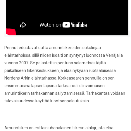
Pennut edustavat uutta amurintiikereiden sukulinjaa
eläintarhoissa, sillä niiden isoäiti on syntynyt luonnossa Venäjällä
vuonna 2007. Se pelastettiin pentuna salametsästäjiltä
paikalliseen tiikerikeskukseen ja elää nykyään ruotsalaisessa
Nordens Arkin eläintarhassa. Korkeasaaren pennuilla on sen
ensimmäisinä lapsenlapsina tärkeä rooli elinvoimaisen
amurintiikerin tarhakannan säilyttämisessä. Tarhakantaa voidaan
tulevaisuudessa käyttää luontoonpalautuksiin.
Amurintiikeri on erittäin uhanalainen tiikerin alalaji, jota elää