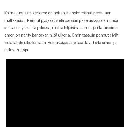
Kolmevuotias tiikeriemo on hoitanut ensimmäisiä pentujaan
mallikkaasti. Pennut pysyvät vielä päivisin pesäluolassa emonsa
seurassa yleisöltä piilossa, mutta hiljaisina aamu- ja ilta-aikoina
emon on nähty kantavan niitä ulkona. Omin tassuin pennut eivät
vielä lähde ulkoilemaan. Heinäkuussa ne saattavat olla siihen jo
riittävän isoja.