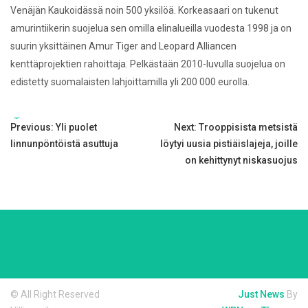
Venäjän Kaukoidässä noin 500 yksilöä. Korkeasaari on tukenut
amurintiikerin suojelua sen omilla elinalueilla vuodesta 1998 ja on
suurin yksittäinen Amur Tiger and Leopard Alliancen
kenttäprojektien rahoittaja. Pelkästään 2010-luvulla suojelua on
edistetty suomalaisten lahjoittamilla yli 200 000 eurolla.
Tags:
Post
Previous:
Yli puolet
Next:
Trooppisista metsistä
linnunpöntöistä asuttuja
löytyi uusia pistiäislajeja, joille
navigation
on kehittynyt niskasuojus
© All Right Reserved
Just News
By