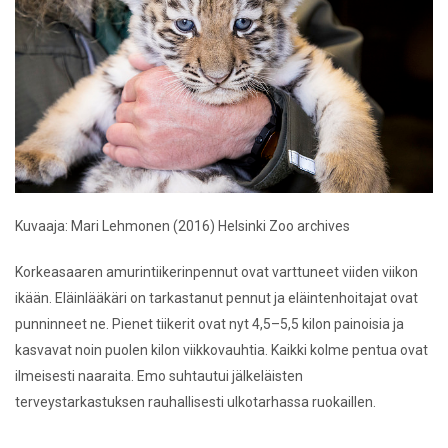
Kuvaaja: Mari Lehmonen (2016) Helsinki Zoo archives
Korkeasaaren amurintiikerinpennut ovat varttuneet viiden viikon
ikään. Eläinlääkäri on tarkastanut pennut ja eläintenhoitajat ovat
punninneet ne. Pienet tiikerit ovat nyt 4,5–5,5 kilon painoisia ja
kasvavat noin puolen kilon viikkovauhtia. Kaikki kolme pentua ovat
ilmeisesti naaraita. Emo suhtautui jälkeläisten
terveystarkastuksen rauhallisesti ulkotarhassa ruokaillen.