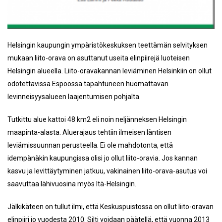
Helsingin kaupungin ympäristökeskuksen teettämän selvityksen
mukaan liito-orava on asuttanut useita elinpiirejä luoteisen
Helsingin alueella. Liito-oravakannan leviäminen Helsinkiin on ollut
odotettavissa Espoossa tapahtuneen huomattavan
levinneisyysalueen laajentumisen pohjalta.
Tutkittu alue kattoi 48 km2 eli noin neljänneksen Helsingin
maapinta-alasta. Aluerajaus tehtiin ilmeisen läntisen
leviämissuunnan perusteella. Ei ole mahdotonta, että
idempänäkin kaupungissa olisi jo ollut liito-oravia. Jos kannan
kasvu ja levittäytyminen jatkuu, vakinainen liito-orava-asutus voi
saavuttaa lähivuosina myös Itä-Helsingin.
Jälkikäteen on tullut ilmi, että Keskuspuistossa on ollut liito-oravan
elinpiiri jo vuodesta 2010. Silti voidaan päätellä, että vuonna 2013