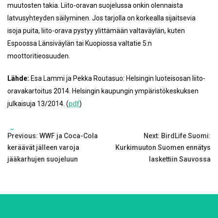
muutosten takia. Liito-oravan suojelussa onkin olennaista
latvusyhteyden säilyminen. Jos tarjolla on korkealla sijaitsevia
isoja puita, liito-orava pystyy ylittämään valtaväylän, kuten
Espoossa Länsiväylän tai Kuopiossa valtatie 5:n
moottoritieosuuden.
Lähde:
Esa Lammi ja Pekka Routasuo: Helsingin luoteisosan liito-
oravakartoitus 2014. Helsingin kaupungin ympäristökeskuksen
julkaisuja 13/2014. (
pdf
)
Tags:
Post
Previous:
WWF ja Coca-Cola
Next:
BirdLife Suomi:
keräävät jälleen varoja
Kurkimuuton Suomen ennätys
navigation
jääkarhujen suojeluun
laskettiin Sauvossa