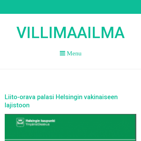
Skip
to
content
VILLIMAAILMA
Menu
Liito-orava palasi Helsingin vakinaiseen
lajistoon