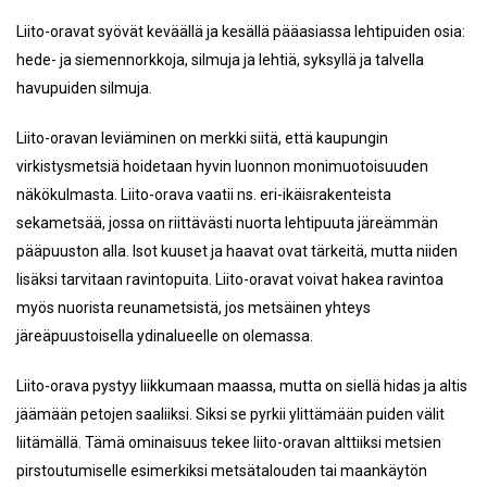
Liito-oravat syövät keväällä ja kesällä pääasiassa lehtipuiden osia:
hede- ja siemennorkkoja, silmuja ja lehtiä, syksyllä ja talvella
havupuiden silmuja.
Liito-oravan leviäminen on merkki siitä, että kaupungin
virkistysmetsiä hoidetaan hyvin luonnon monimuotoisuuden
näkökulmasta. Liito-orava vaatii ns. eri-ikäisrakenteista
sekametsää, jossa on riittävästi nuorta lehtipuuta järeämmän
pääpuuston alla. Isot kuuset ja haavat ovat tärkeitä, mutta niiden
lisäksi tarvitaan ravintopuita. Liito-oravat voivat hakea ravintoa
myös nuorista reunametsistä, jos metsäinen yhteys
järeäpuustoisella ydinalueelle on olemassa.
Liito-orava pystyy liikkumaan maassa, mutta on siellä hidas ja altis
jäämään petojen saaliiksi. Siksi se pyrkii ylittämään puiden välit
liitämällä. Tämä ominaisuus tekee liito-oravan alttiiksi metsien
pirstoutumiselle esimerkiksi metsätalouden tai maankäytön