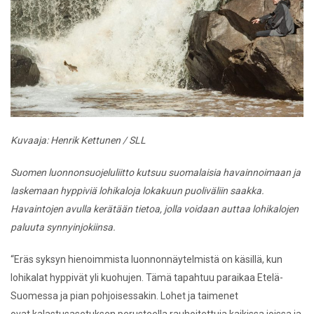
Kuvaaja: Henrik Kettunen / SLL
Suomen luonnonsuojeluliitto kutsuu suomalaisia havainnoimaan ja
laskemaan hyppiviä lohikaloja lokakuun puoliväliin saakka.
Havaintojen avulla kerätään tietoa, jolla voidaan
auttaa lohikalojen
paluuta synnyinjokiinsa.
“Eräs syksyn hienoimmista luonnonnäytelmistä on käsillä, kun
lohikalat
hyppivät yli kuohujen. Tämä tapahtuu paraikaa Etelä-
Suomessa ja pian
pohjoisessakin. Lohet ja taimenet
ovat kalastusasetuksen perusteella rauhoitettuja kaikissa joissa ja