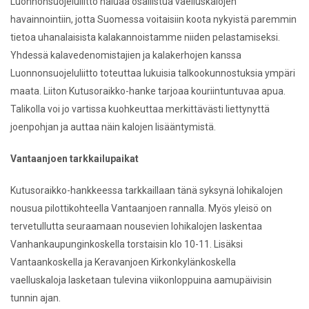
Luonnonsuojeluliitto haluaa osallistua vaelluskalojen
havainnointiin,
jotta Suomessa voitaisiin koota nykyistä paremmin
tietoa uhanalaisista
kalakannoistamme niiden pelastamiseksi.
Yhdessä kalavedenomistajien ja
kalakerhojen kanssa
Luonnonsuojeluliitto toteuttaa lukuisia
talkookunnostuksia ympäri
maata. Liiton Kutusoraikko-hanke tarjoaa
kouriintuntuvaa apua.
Talikolla voi jo vartissa kuohkeuttaa merkittävästi
liettynyttä
joenpohjan ja auttaa näin kalojen lisääntymistä.
Vantaanjoen tarkkailupaikat
Kutusoraikko-hankkeessa tarkkaillaan tänä syksynä lohikalojen
nousua pilottikohteella
Vantaanjoen rannalla. Myös yleisö on
tervetullutta seuraamaan nousevien
lohikalojen laskentaa
Vanhankaupunginkoskella torstaisin klo 10-11.
Lisäksi
Vantaankoskella ja Keravanjoen Kirkonkylänkoskella
vaelluskaloja
lasketaan tulevina viikonloppuina aamupäivisin
tunnin ajan.