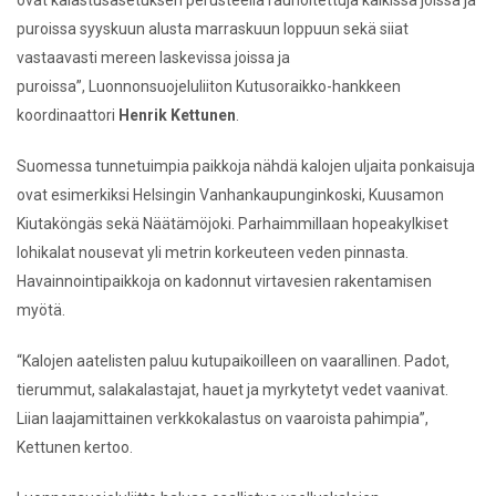
puroissa syyskuun alusta marraskuun loppuun sekä siiat
vastaavasti mereen laskevissa joissa ja
puroissa”
,
Luonnonsuojeluliiton Kutusoraikko-hankkeen
koordinaattori
Henrik Kettunen
.
Suomessa tunnetuimpia paikkoja nähdä kalojen uljaita ponkaisuja
ovat
esimerkiksi Helsingin Vanhankaupunginkoski, Kuusamon
Kiutaköngäs sekä
Näätämöjoki. Parhaimmillaan hopeakylkiset
lohikalat nousevat yli metrin
korkeuteen veden pinnasta.
Havainnointipaikkoja on kadonnut virtavesien
rakentamisen
myötä.
“Kalojen aatelisten paluu kutupaikoilleen on vaarallinen. Padot,
tierummut,
salakalastajat, hauet ja myrkytetyt vedet vaanivat.
Liian laajamittainen
verkkokalastus on vaaroista pahimpia”,
Kettunen kertoo.