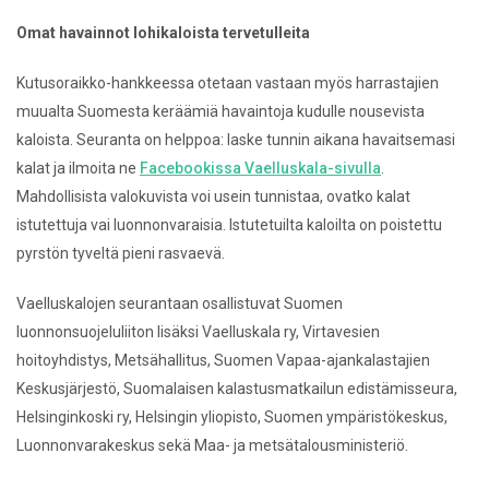
Omat havainnot lohikaloista tervetulleita
Kutusoraikko-hankkeessa otetaan vastaan myös harrastajien
muualta
Suomesta keräämiä havaintoja kudulle nousevista
kaloista. Seuranta on
helppoa: laske tunnin aikana havaitsemasi
kalat ja ilmoita ne
Facebookissa
Vaelluskala-sivulla
.
Mahdollisista valokuvista voi usein tunnistaa,
ovatko kalat
istutettuja vai luonnonvaraisia. Istutetuilta kaloilta on
poistettu
pyrstön tyveltä pieni rasvaevä.
Vaelluskalojen seurantaan osallistuvat Suomen
luonnonsuojeluliiton lisäksi
Vaelluskala ry, Virtavesien
hoitoyhdistys, Metsähallitus, Suomen
Vapaa-ajankalastajien
Keskusjärjestö, Suomalaisen kalastusmatkailun
edistämisseura,
Helsinginkoski ry, Helsingin yliopisto, Suomen
ympäristökeskus,
Luonnonvarakeskus sekä Maa- ja metsätalousministeriö.