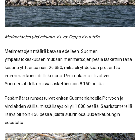
Merimetsojen yhdyskunta. Kuva: Seppo Knuuttila
Merimetsojen määrä kasvaa edelleen. Suomen
ympäristökeskuksen mukaan merimetsojen pesiä laskettiin tänä
kesänä yhteensä noin 20 350, mikä oli yhdeksän prosenttia
enemmän kuin edelliskesänä. Pesimäkanta oli vahvin
Suomenlahdella, missä laskettiin noin 8 150 pesää.
Pesämäärät runsastuivat eniten Suomenlahdella Porvoon ja
Virolahden välillä, missä lisäys oli yli 1 000 pesää. Saaristomerellä
lisäys oli noin 450 pesää, joista suurin osa Uudenkaupungin
edustalta.