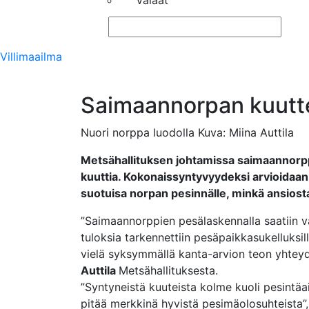
Valaat
Villimaailma
Saimaannorpan kuutte
Nuori norppa luodolla Kuva: Miina Auttila
Metsähallituksen johtamissa saimaannorpp
kuuttia. Kokonaissyntyvyydeksi arvioidaan 
suotuisa norpan pesinnälle, minkä ansiost
”Saimaannorppien pesälaskennalla saatiin v
tuloksia tarkennettiin pesäpaikkasukelluksil
vielä syksymmällä kanta-arvion teon yhteyde
Auttila
Metsähallituksesta.
”Syntyneistä kuuteista kolme kuoli pesintäa
pitää merkkinä hyvistä pesimäolosuhteista”, 