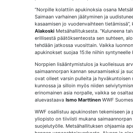
”Norpille kolattiin apukinoksia osana Metsäh
Saimaan varhainen jäätyminen ja uudistunee
kasaamisen jo vuodenvaihteen tietämissä”, 
Alakoski
Metsähallituksesta. ”Kuluneena talv
erillisestä päätöksenteosta sen suhteen, al
tehdään jatkossa vuosittain. Vaikka luonno
apukinokset suojaa 15:lle niihin syntyneelle k
Norppien lisääntymistulos ja kuolleisuus ar
saimaannorpan kannan seuraamiseksi ja suoje
ovat olleet varsin pulleita ja hyväkuntoisen
kunnossa ja silloin myös niiden selviytymi
erinomainen asia norpalle, vaikka se osaltaa
aluevastaava
Ismo Marttinen
WWF Suomes
WWF osallistuu apukinosten tekemiseen ja pe
yliopisto on tiiviisti mukana saimaannorpan 
suojelutyölle. Metsähallituksen ohjaamia ap