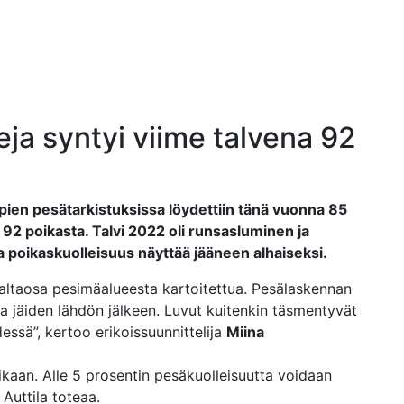
ja syntyi viime talvena 92
ien pesätarkistuksissa löydettiin tänä vuonna 85
92 poikasta. Talvi 2022 oli runsasluminen ja
a poikaskuolleisuus näyttää jääneen alhaiseksi.
altaosa pesimäalueesta kartoitettua. Pesälaskennan
la jäiden lähdön jälkeen. Luvut kuitenkin täsmentyvät
ssä”, kertoo erikoissuunnittelija
Miina
ikaan. Alle 5 prosentin pesäkuolleisuutta voidaan
Auttila toteaa.