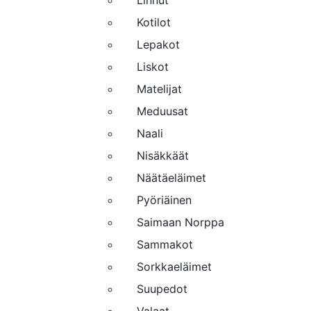
Linnut
Kotilot
Lepakot
Liskot
Matelijat
Meduusat
Naali
Nisäkkäät
Näätäeläimet
Pyöriäinen
Saimaan Norppa
Sammakot
Sorkkaeläimet
Suupedot