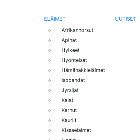
ELÄIMET
UUTISET
Afrikannorsut
Apinat
Hylkeet
Hyönteiset
Hämähäkkieläimet
Isopandat
Jyrsijät
Kalat
Karhut
Kauriit
Kissaeläimet