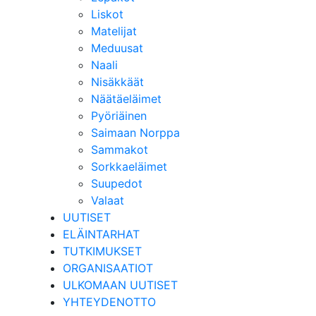
Liskot
Matelijat
Meduusat
Naali
Nisäkkäät
Näätäeläimet
Pyöriäinen
Saimaan Norppa
Sammakot
Sorkkaeläimet
Suupedot
Valaat
UUTISET
ELÄINTARHAT
TUTKIMUKSET
ORGANISAATIOT
ULKOMAAN UUTISET
YHTEYDENOTTO