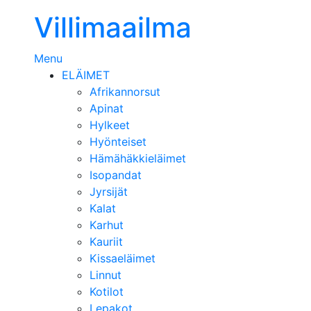
Villimaailma
Menu
ELÄIMET
Afrikannorsut
Apinat
Hylkeet
Hyönteiset
Hämähäkkieläimet
Isopandat
Jyrsijät
Kalat
Karhut
Kauriit
Kissaeläimet
Linnut
Kotilot
Lepakot