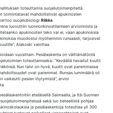
allituksen toteuttamia suojelutoimenpiteitä.
t toimintatavat mahdollistivat apukinosten
kertoo suojelubiologi
Riikka
ena luovuttiin luonnonkinostilanteen arvioinnista ja
oitetaanko apukinosten teko vai ei, vaan apukinoksia
nkinoksia muodostui myöhemmin runsaasti, tarjosivat
uutille”, Alakoski valottaa.
vioidaan vuosittain. Pesälaskenta on välttämätöntä
lutoimien toteuttamiseksi. ”Keväällä havaitut kuutit
 näköisiä. Kun talvi on hyvä, kuutit ovat paremmassa
smahdollisuudet ovat paremmat. Runsas lumimäärä oli
n vaikeutti pesien löytymistä”, arvioi
ta.
sälaskentoihin eteläisellä Saimaalla, ja Itä-Suomen
suojelutoimenpiteissä sekä luo tieteellistä pohjaa
ukinoskolauksia ja pesälaskentoja toteuttaa yli 300