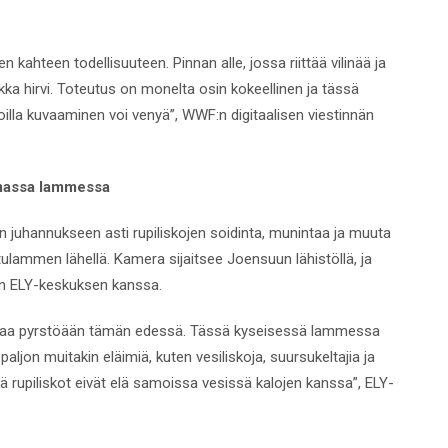
kahteen todellisuuteen. Pinnan alle, jossa riittää vilinää ja
kka hirvi. Toteutus on monelta osin kokeellinen ja tässä
illa kuvaaminen voi venyä”, WWF:n digitaalisen viestinnän
tomassa lammessa
n juhannukseen asti rupiliskojen soidinta, munintaa ja muuta
tulammen lähellä. Kamera sijaitsee Joensuun lähistöllä, ja
an ELY-keskuksen kanssa.
omeaa pyrstöään tämän edessä. Tässä kyseisessä lammessa
aljon muitakin eläimiä, kuten vesiliskoja, suursukeltajia ja
lä rupiliskot eivät elä samoissa vesissä kalojen kanssa”, ELY-