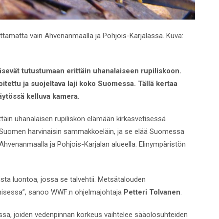
ottamatta vain Ahvenanmaalla ja Pohjois-Karjalassa. Kuva:
evät tutustumaan erittäin uhanalaiseen rupiliskoon.
tettu ja suojeltava laji koko Suomessa. Tällä kertaa
ytössä kelluva kamera.
ttäin uhanalaisen rupiliskon elämään kirkasvetisessä
Suomen harvinaisin sammakkoeläin, ja se elää Suomessa
Ahvenanmaalla ja Pohjois-Karjalan alueella. Elinympäristön
sta luontoa, jossa se talvehtii. Metsätalouden
umisessa”, sanoo WWF:n ohjelmajohtaja
Petteri Tolvanen
.
ssa, joiden vedenpinnan korkeus vaihtelee sääolosuhteiden