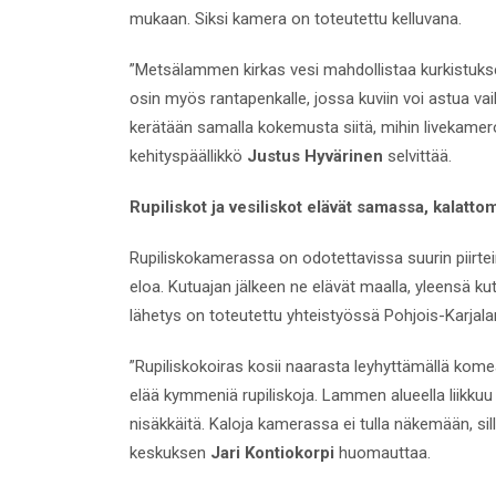
mukaan. Siksi kamera on toteutettu kelluvana.
”Metsälammen kirkas vesi mahdollistaa kurkistuksen 
osin myös rantapenkalle, jossa kuviin voi astua vai
kerätään samalla kokemusta siitä, mihin livekamero
kehityspäällikkö
Justus Hyvärinen
selvittää.
Rupiliskot ja vesiliskot elävät samassa, kalat
Rupiliskokamerassa on odotettavissa suurin piirtei
eloa. Kutuajan jälkeen ne elävät maalla, yleensä ku
lähetys on toteutettu yhteistyössä Pohjois-Karjal
”Rupiliskokoiras kosii naarasta leyhyttämällä k
elää kymmeniä rupiliskoja. Lammen alueella liikkuu p
nisäkkäitä. Kaloja kamerassa ei tulla näkemään, sil
keskuksen
Jari Kontiokorpi
huomauttaa.