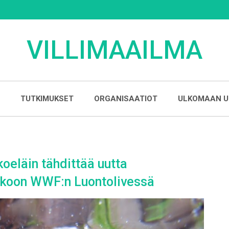
VILLIMAAILMA
TUTKIMUKSET
ORGANISAATIOT
ULKOMAAN U
eläin tähdittää uutta
liskoon WWF:n Luontolivessä