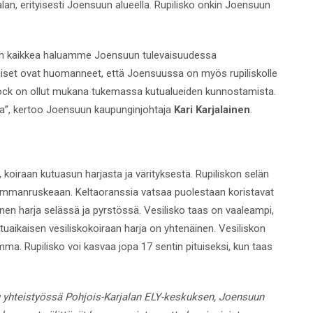
lan, erityisesti Joensuun alueella. Rupilisko onkin Joensuun
en kaikkea haluamme Joensuun tulevaisuudessa
äiset ovat huomanneet, että Joensuussa on myös rupiliskolle
arirock on ollut mukana tukemassa kutualueiden kunnostamista.
sa”, kertoo Joensuun kaupunginjohtaja
Kari Karjalainen
.
 koiraan kutuasun harjasta ja värityksestä. Rupiliskon selän
mmanruskeaan. Keltaoranssia vatsaa puolestaan koristavat
nen harja selässä ja pyrstössä. Vesilisko taas on vaaleampi,
tuaikaisen vesiliskokoiraan harja on yhtenäinen. Vesiliskon
mma. Rupilisko voi kasvaa jopa 17 sentin pituiseksi, kun taas
 yhteistyössä Pohjois-Karjalan ELY-keskuksen, Joensuun