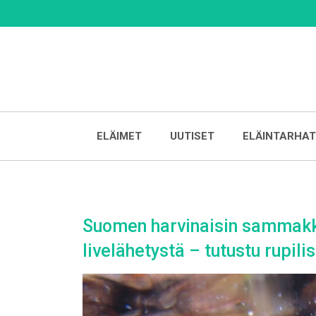
Skip
to
content
ELÄIMET
UUTISET
ELÄINTARHAT
Suomen harvinaisin sammakko
livelähetystä – tutustu rupi