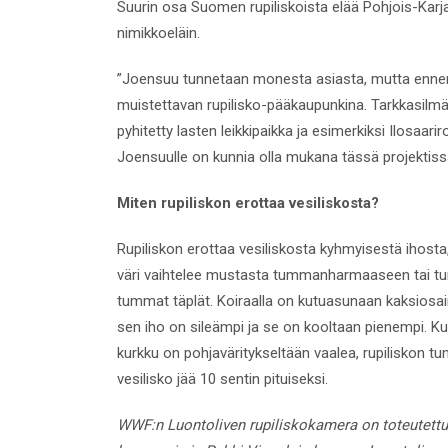
Suurin osa Suomen rupiliskoista elää Pohjois-Karja
nimikkoeläin.
”Joensuu tunnetaan monesta asiasta, mutta enn
muistettavan rupilisko-pääkaupunkina. Tarkkasilm
pyhitetty lasten leikkipaikka ja esimerkiksi Ilosa
Joensuulle on kunnia olla mukana tässä projektis
Miten rupiliskon erottaa vesiliskosta?
Rupiliskon erottaa vesiliskosta kyhmyisestä ihosta,
väri vaihtelee mustasta tummanharmaaseen tai tu
tummat täplät. Koiraalla on kutuasunaan kaksiosai
sen iho on sileämpi ja se on kooltaan pienempi. Ku
kurkku on pohjaväritykseltään vaalea, rupiliskon tu
vesilisko jää 10 sentin pituiseksi.
WWF:n Luontoliven rupiliskokamera on toteutettu