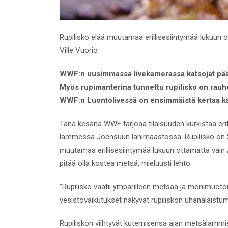
Rupilisko elää muutamaa erillisesiintymää lukuun 
Ville Vuorio
WWF:n uusimmassa livekamerassa katsojat pääs
Myös rupimanterina tunnettu rupilisko on rauhoi
WWF:n Luontolivessä on ensimmäistä kertaa kä
Tänä kesänä WWF tarjoaa tilaisuuden kurkistaa eri
lammessa Joensuun lähimaastossa. Rupilisko on 
muutamaa erillisesiintymää lukuun ottamatta vain 
pitää olla kostea metsä, mieluusti lehto.
”Rupilisko vaatii ympärilleen metsää ja monimuotoi
vesistövaikutukset näkyvät rupiliskon uhanalaist
Rupiliskon viihtyvät kutemisensa ajan metsälammi