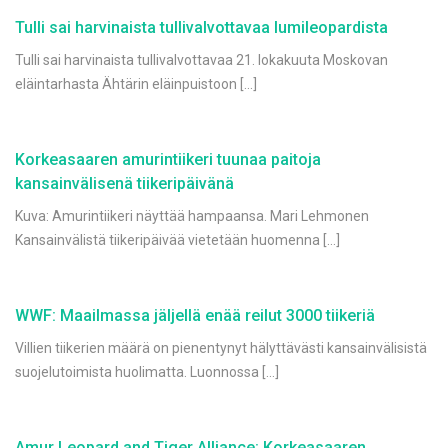
Tulli sai harvinaista tullivalvottavaa lumileopardista
Tulli sai harvinaista tullivalvottavaa 21. lokakuuta Moskovan
eläintarhasta Ähtärin eläinpuistoon […]
Korkeasaaren amurintiikeri tuunaa paitoja
kansainvälisenä tiikeripäivänä
Kuva: Amurintiikeri näyttää hampaansa. Mari Lehmonen
Kansainvälistä tiikeripäivää vietetään huomenna […]
WWF: Maailmassa jäljellä enää reilut 3000 tiikeriä
Villien tiikerien määrä on pienentynyt hälyttävästi kansainvälisistä
suojelutoimista huolimatta. Luonnossa […]
Amur Leopard and Tiger Alliance: Korkeasaaren