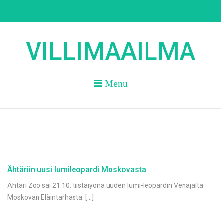
Skip
to
content
VILLIMAAILMA
Menu
Ähtäriin uusi lumileopardi Moskovasta
Ähtäri Zoo sai 21.10. tiistaiyönä uuden lumi-leopardin Venäjältä
Moskovan Eläintarhasta. […]