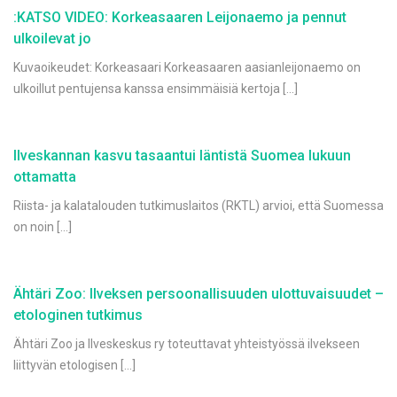
:KATSO VIDEO: Korkeasaaren Leijonaemo ja pennut
ulkoilevat jo
Kuvaoikeudet: Korkeasaari Korkeasaaren aasianleijonaemo on
ulkoillut pentujensa kanssa ensimmäisiä kertoja […]
Ilveskannan kasvu tasaantui läntistä Suomea lukuun
ottamatta
Riista- ja kalatalouden tutkimuslaitos (RKTL) arvioi, että Suomessa
on noin […]
Ähtäri Zoo: Ilveksen persoonallisuuden ulottuvaisuudet –
etologinen tutkimus
Ähtäri Zoo ja Ilveskeskus ry toteuttavat yhteistyössä ilvekseen
liittyvän etologisen […]
Posts